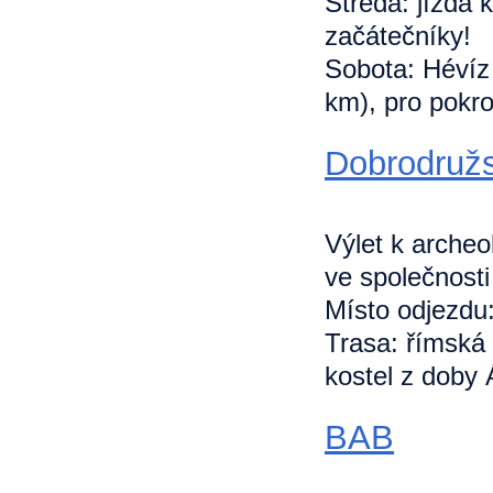
Středa: jízda 
začátečníky!
Sobota: Hévíz 
km), pro pokro
Dobrodružs
Výlet k arche
ve společnost
Místo odjezdu:
Trasa: římská
kostel z doby 
BAB