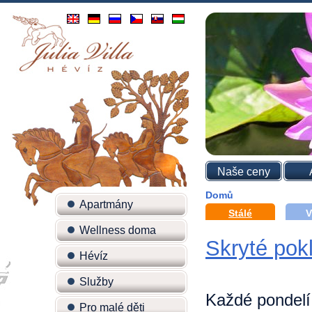
Naše ceny
Domů
Apartmány
Stálé
V
Wellness doma
Skryté pok
Hévíz
Služby
Každé pondelí 
Pro malé děti