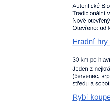
Autentické Bio
Tradicionální 
Nově otevřený 
Otevřeno: od k
Hradní hr
30 km po hlavn
Jeden z nejkrá
(červenec, sr
středu a sobotu
Rybí koupe