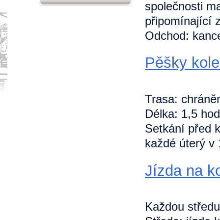
společnosti m
připomínající z
Odchod: kance
Pěšky kol
Trasa: chráněn
Délka: 1,5 hod
Setkání před k
každé úterý v 
Jízda na k
Každou středu