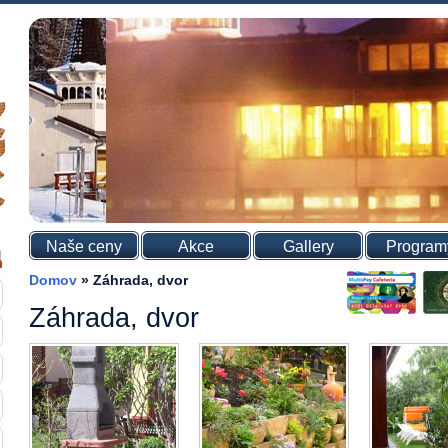
Naše ceny
Akce
Gallery
Program
Domov
»
Záhrada, dvor
Záhrada, dvor