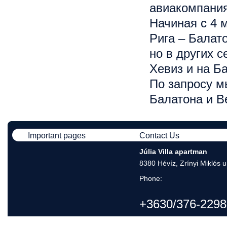
авиакомпани
Начиная с 4 
Рига – Балато
но в других 
Хевиз и на Б
По запросу м
Балатона и В
Important pages
Contact Us
Júlia Villa apartman
8380 Hévíz, Zrínyi Miklós u
Phone:
+3630/376-2298