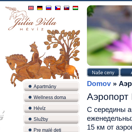
Naše ceny
Domov
»
Аэр
Apartmány
Аэропорт
Wellness doma
С середины а
Hévíz
еженедельных
Služby
15 км от аэро
Pre malé deti