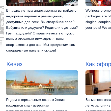
В наших уютных апартаментах вы найдете
Wellness promot
недорогие варианты размещения,
packages are off
доступные для всех. Вы свадебная пара?
singles, couples
Бабушка или дедушка? Родители с детьми?
your pets! We a
Группа друзей? Отправляетесь в отпуск с
вашим любимым питомцем? Наши
апартаменты для вас! Мы предложим вам
специальные пакеты и скидки!
Хевиз
Как офор
Рядом с термальным озером Хевиз,
Вы можете зака
находится спа - известная
легко заполнив
ревматологическая больница святого
электронное пи