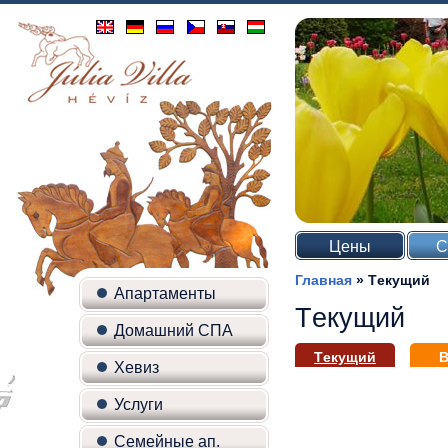
Цены
С
Главная
»
Tекущий
Апартаменты
Tекущий
Домашний СПА
Tекущий
В
Хевиз
Услуги
Семейные ап.