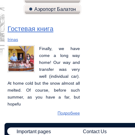
Аэропорт Балатон
Гостевая книга
Irinas
Галина, Алеся, Геннадий, Данила
Finally, we have
отдыхали семьей с
come a long way
2 детьми в мае.все
home! Our way and
очень понравилось-
transfer was very
уютный двор с
well (individual car).
качелью и
At home cold but the snow almost all
песочницей(дочь 4 лет это очень
melted. Of course, before such
порадовало).очень приятные и
summer, as you have a far, but
внимательные хозяева, дали круги
hopefu
и талоны со скидкой для
Подробнее
Подробнее
Important pages
Contact Us