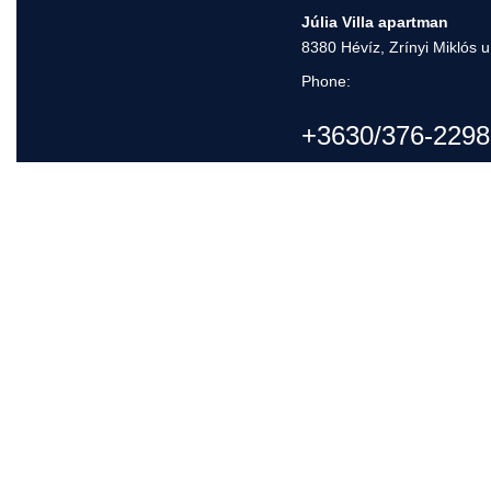
Júlia Villa apartman
8380 Hévíz, Zrínyi Miklós u
Phone:
+3630/376-2298