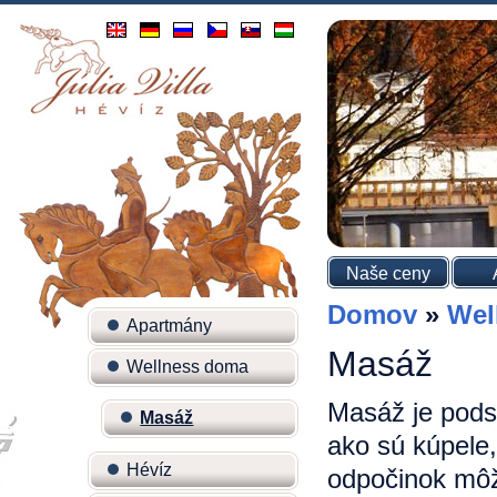
Naše ceny
Domov
»
Wel
Apartmány
Masáž
Wellness doma
Masáž je podst
Masáž
ako sú kúpele,
Hévíz
odpočinok môž