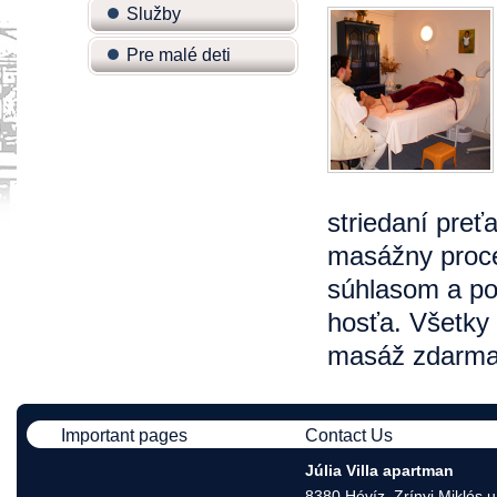
Služby
Pre malé deti
striedaní preť
masážny proce
súhlasom a po
hosťa. Všetky
masáž zdarma.
Important pages
Contact Us
Júlia Villa apartman
8380 Hévíz, Zrínyi Miklós u