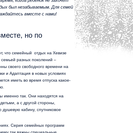
время, когда ребенок не захочет
ых был незабываемым. Для семей
лаждайтесь вместе с нами!
месте, но по
, что семейный отдых на Хевизе
й семьей разных поколений –
онны своего свободного времени на
шки и Адаптация в новых условиях
ется иметь во время отпуска какое-
о.
 именно так. Они находятся на
детьми, а с другой стороны,
ю душевую кабину, спутниковое
ениях. Серия семейных программ
очему так важны специальные