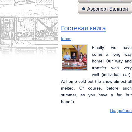
Аэропорт Балатон
Гостевая книга
Irinas
Галина, Алеся, Геннадий, Данила
Finally, we have
отдыхали семьей с
come a long way
2 детьми в мае.все
home! Our way and
очень понравилось-
transfer was very
уютный двор с
well (individual car).
качелью и
At home cold but the snow almost all
песочницей(дочь 4 лет это очень
melted. Of course, before such
порадовало).очень приятные и
summer, as you have a far, but
внимательные хозяева, дали круги
hopefu
и талоны со скидкой для
Подробнее
Подробнее