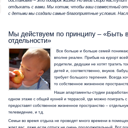
обстановке – это подарок жизни! Но ведь скоро наступит 
отдыхать с вами. Мы хотим, чтобы ваш совместный отд
с детьми мы создали самые благоприятные условия. Нас
Мы действуем по принципу – «Быть в
отдельности»
Все больше и больше семей понимают
вполне реален. Прибыв на курорт все
родители, дедушки не хотят тратить т
детей и, соответственно, внуков. бабу
требует большого терпения. Всегда хоч
то собственное жизненное пространств
Наши апартаменты-студии разработаны
одном этаже с общей кухней и террасой, где можно поиграть с 
предоставят собственное жизненное пространство – отдельну
телевидение, и т.д.
Семьи во время отдыха не проводят много времени в помещ
ждет вас, даже если отпуск не очень продолжительный. Вот п