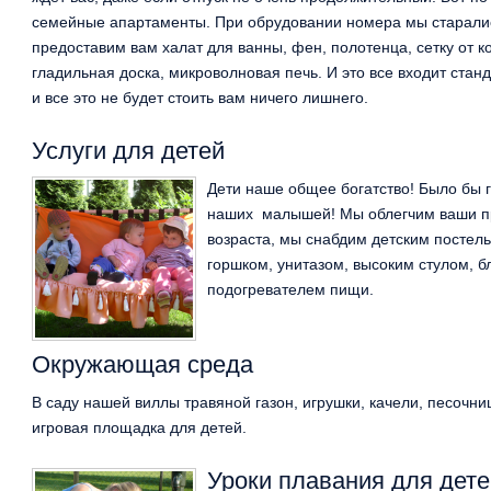
семейные апартаменты. При обрудовании номера мы старалис
предоставим вам халат для ванны, фен, полотенца, сетку от к
гладильная доска, микроволновая печь. И это все входит стан
и все это не будет стоить вам ничего лишнего.
Услуги для детей
Дети наше общее богатство! Было бы г
наших малышей! Мы облегчим ваши про
возраста, мы снабдим детским постел
горшком, унитазом, высоким стулом, 
подогревателем пищи.
Окружающая среда
В саду нашей виллы травяной газон, игрушки, качели, песочн
игровая площадка для детей.
Уроки плавания для дете