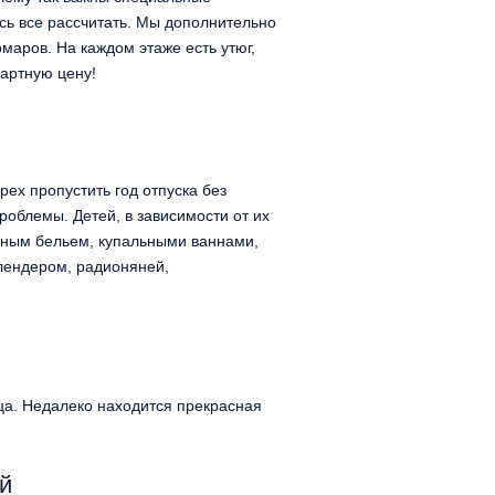
ь все рассчитать. Мы дополнительно
омаров. На каждом этаже есть утюг,
дартную цену!
рех пропустить год отпуска без
блемы. Детей, в зависимости от их
ьным бельем, купальными ваннами,
блендером, радионяней,
ица. Недалеко находится прекрасная
й