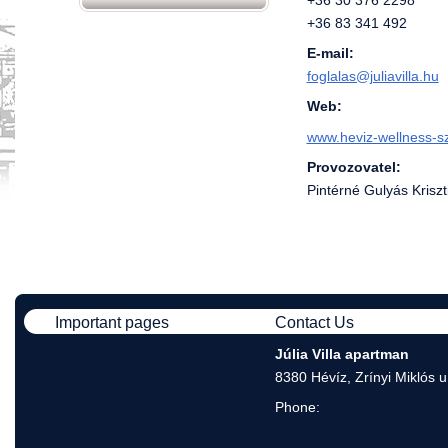
+36 30 376 2298
+36 83 341 492
E-mail:
foglalas@juliavilla.hu
Web:
www.heviz-wellness-sz
Provozovatel:
Pintérné Gulyás Kriszt
Important pages
Contact Us
Júlia Villa apartman
8380 Hévíz, Zrínyi Miklós u
Phone: