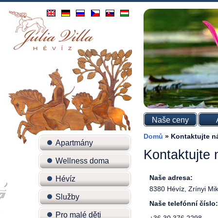
Naše ceny
Domů
»
Kontaktujte n
Apartmány
Kontaktujte 
Wellness doma
Naše adresa:
Hévíz
8380 Hévíz, Zrínyi Mik
Služby
Naše telefónní číslo:
Pro malé děti