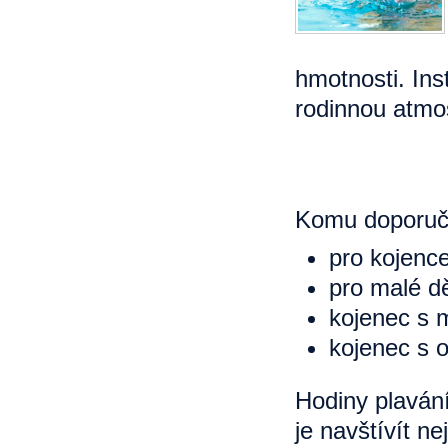
hmotnosti. Inst
rodinnou atmo
Komu doporu
pro kojence
pro malé dě
kojenec s 
kojenec s 
Hodiny plavání
je navštívít ne