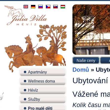
Naše ceny
Domů
»
Ubyt
Apartmány
Ubytování 
Wellness doma
Hévíz
Vážené mam
Služby
Kolik času m
Pro malé děti