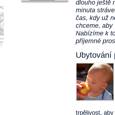
dlouho ještě
minuta stráve
čas, kdy už n
chceme, aby 
Nabízíme k t
příjemné prost
Ubytování p
trpělivost, aby