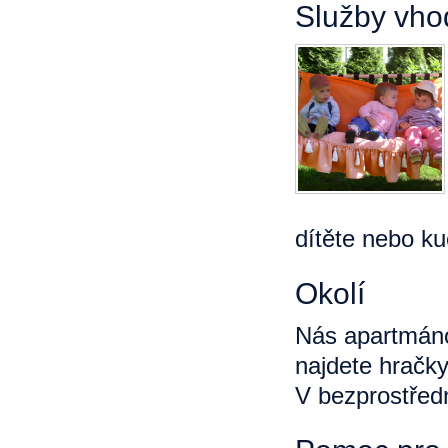
Služby vho
dítěte nebo k
Okolí
Nás apartmáno
najdete hračky
V bezprostředn