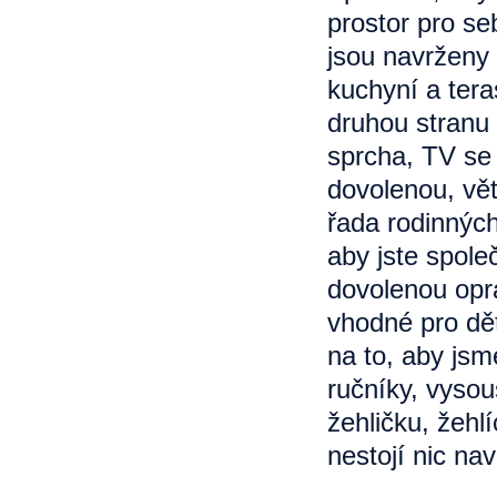
prostor pro s
jsou navrženy 
kuchyní a tera
druhou stranu 
sprcha, TV se 
dovolenou, vět
řada rodinných
aby jste spole
dovolenou opra
vhodné pro dět
na to, aby jsm
ručníky, vysou
žehličku, žehl
nestojí nic nav