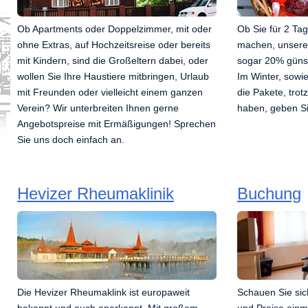
Ob Apartments oder Doppelzimmer, mit oder
Ob Sie für 2 Ta
ohne Extras, auf Hochzeitsreise oder bereits
machen, unsere 
mit Kindern, sind die Großeltern dabei, oder
sogar 20% günst
wollen Sie Ihre Haustiere mitbringen, Urlaub
Im Winter, sowi
mit Freunden oder vielleicht einem ganzen
die Pakete, tro
Verein? Wir unterbreiten Ihnen gerne
haben, geben Si
Angebotspreise mit Ermäßigungen! Sprechen
Sie uns doch einfach an.
Hevizer Rheumaklinik
Buchung
Die Hevizer Rheumaklink ist europaweit
Schauen Sie sic
bekannt und auch anerkannt. Mit großem
und Preise einm