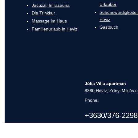
Urlauber
Jacuzzi, Infrasauna
Sehenswürdigkeiten
Die Trinkkur
Heviz
Massage im Haus
Gastbuch
Familienurlaub in Heviz
Important pages
Contact Us
Júlia Villa apartman
8380 Hévíz, Zrínyi Miklós u
Phone:
+3630/376-2298