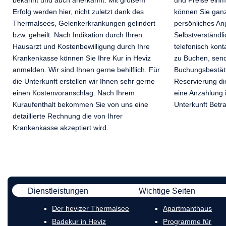
Erfolg werden hier, nicht zuletzt dank des
können Sie ganz
Thermalsees, Gelenkerkrankungen gelindert
persönliches An
bzw. geheilt. Nach Indikation durch Ihren
Selbstverständl
Hausarzt und Kostenbewilligung durch Ihre
telefonisch kont
Krankenkasse können Sie Ihre Kur in Heviz
zu Buchen, send
anmelden. Wir sind Ihnen gerne behilflich. Für
Buchungsbestätig
die Unterkunft erstellen wir Ihnen sehr gerne
Reservierung die
einen Kostenvoranschlag. Nach Ihrem
eine Anzahlung 
Kuraufenthalt bekommen Sie von uns eine
Unterkunft Betr
detaillierte Rechnung die von Ihrer
Krankenkasse akzeptiert wird.
Dienstleistungen
Wichtige Seiten
Der hevizer Thermalsee
Apartmanthaus
Badekur in Heviz
Programme für