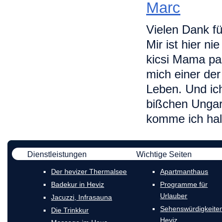
Marc
Vielen Dank fü
Mir ist hier n
kicsi Mama pas
mich einer de
Leben. Und ic
bißchen Ungar
komme ich halt
Dienstleistungen
Wichtige Seiten
Der hevizer Thermalsee
Apartmanthaus
Badekur in Heviz
Programme für
Urlauber
Jacuzzi, Infrasauna
Sehenswürdigkeiten
Die Trinkkur
Heviz