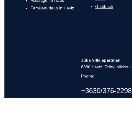
Massage im Haus
Gastbuch
Familienurlaub in Heviz
Important pages
Contact Us
Júlia Villa apartman
8380 Hévíz, Zrínyi Miklós u
Phone:
+3630/376-2298