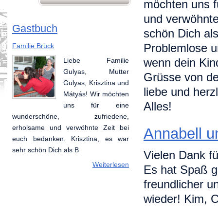
möchten uns f
und verwöhnte 
Gastbuch
schön Dich al
Problemlose un
Familie Brück
Annabell und Marc
wenn dein Kind
Liebe Familie
Vielen Dank für die
Gulyas, Mutter
schöne Zeit die wir
Grüsse von de
Gulyas, Krisztina und
hier vorbringen
liebe und herz
Mátyás! Wir möchten
durften. Es hat Spaß
Alles!
uns für eine
gemacht Ungarn
wunderschöne, zufriedene,
kennenzulernen im so freundlicher
erholsame und verwöhnte Zeit bei
und melter Geschaft. Hoffentlich
Annabell u
euch bedanken. Krisztina, es war
sehen wir uns mal wieder! Kim,
sehr schön Dich als B
Chiara,
Vielen Dank fü
Weiterlesen
Weiterlesen
Es hat Spaß g
freundlicher u
wieder! Kim, 