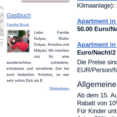
Klimaanlage):
Gastbuch
Apartment in
Familie Brück
Annabell und Marc
50.00 Euro/N
Liebe Familie
Vielen Dank für die
Gulyas, Mutter
schöne Zeit die wir
Apartment i
Gulyas, Krisztina und
hier vorbringen
Mátyás! Wir möchten
durften. Es hat Spaß
Euro/Nacht/2
uns für eine
gemacht Ungarn
Die Preise sin
wunderschöne, zufriedene,
kennenzulernen im so freundlicher
EUR/Person/Na
erholsame und verwöhnte Zeit bei
und melter Geschaft. Hoffentlich
euch bedanken. Krisztina, es war
sehen wir uns mal wieder! Kim,
sehr schön Dich als B
Chiara,
Allgemein
Weiterlesen
Weiterlesen
Ab dem 15. Au
Rabatt von 1
Für Kinder unt