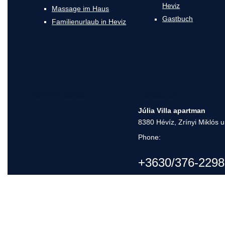
Heviz
Massage im Haus
Gastbuch
Familienurlaub in Heviz
Important pages
Contact Us
Júlia Villa apartman
8380 Hévíz, Zrínyi Miklós u
Phone:
+3630/376-2298