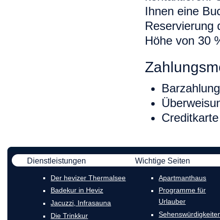
Ihnen eine Buc
Reservierung d
Höhe von 30 %
Zahlungsmö
Barzahlung
Überweisu
Creditkarte
Dienstleistungen
Wichtige Seiten
Der hevizer Thermalsee
Apartmanthaus
Badekur in Heviz
Programme für
Urlauber
Jacuzzi, Infrasauna
Sehenswürdigkeiten
Die Trinkkur