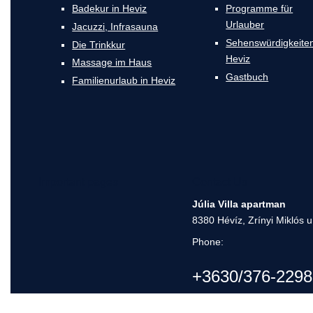
Badekur in Heviz
Programme für
Urlauber
Jacuzzi, Infrasauna
Sehenswürdigkeiten
Die Trinkkur
Heviz
Massage im Haus
Gastbuch
Familienurlaub in Heviz
Important pages
Contact Us
Júlia Villa apartman
8380 Hévíz, Zrínyi Miklós u
Phone:
+3630/376-2298