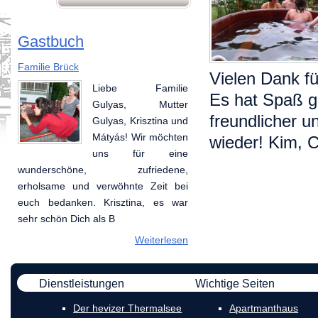
Gastbuch
Familie Brück
Annabell und Marc
Vielen Dank fü
Liebe Familie
Vielen Dank für die
Es hat Spaß g
Gulyas, Mutter
schöne Zeit die wir
freundlicher u
Gulyas, Krisztina und
hier vorbringen
Mátyás! Wir möchten
durften. Es hat Spaß
wieder! Kim, 
uns für eine
gemacht Ungarn
wunderschöne, zufriedene,
kennenzulernen im so freundlicher
erholsame und verwöhnte Zeit bei
und melter Geschaft. Hoffentlich
euch bedanken. Krisztina, es war
sehen wir uns mal wieder! Kim,
sehr schön Dich als B
Chiara,
Weiterlesen
Weiterlesen
Dienstleistungen
Wichtige Seiten
Der hevizer Thermalsee
Apartmanthaus