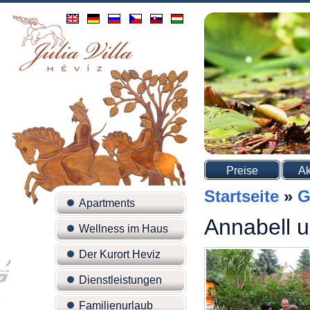
Preise
Ak
Startseite
»
G
Apartments
Annabell 
Wellness im Haus
Der Kurort Heviz
Dienstleistungen
Familienurlaub