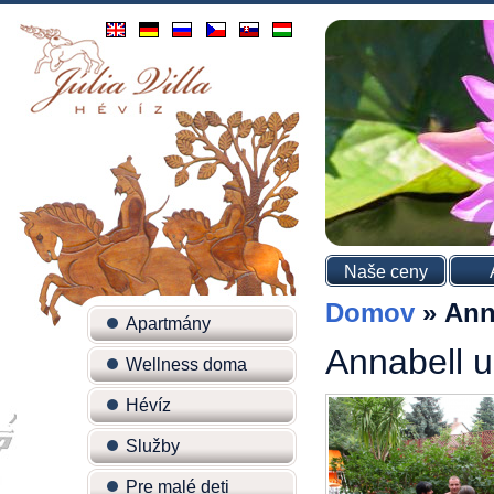
Naše ceny
Domov
»
Ann
Apartmány
Annabell 
Wellness doma
Hévíz
Služby
Pre malé deti