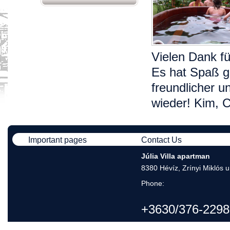
Vielen Dank fü
Es hat Spaß g
freundlicher u
wieder! Kim, 
Important pages
Contact Us
Júlia Villa apartman
8380 Hévíz, Zrínyi Miklós u
Phone:
+3630/376-2298