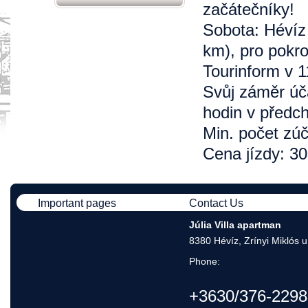
začátečníky!
Sobota: Hévíz 
km), pro pokro
Tourinform v 1
Svůj záměr úča
hodin v předc
Min. počet zúč
Cena jízdy: 30
Important pages
Contact Us
Júlia Villa apartman
8380 Hévíz, Zrínyi Miklós u
Phone:
+3630/376-2298