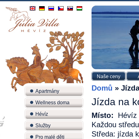
Naše ceny
Domů
»
Jízda
Apartmány
Jízda na k
Wellness doma
Místo:
Hévíz
Hévíz
Každou středu
Služby
Středa: jízda 
Pro malé děti