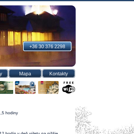
+36 30 376 2298
y
Mapa
Kontakty
1,5 hodiny
2 hodín v deň výletu na nižšie