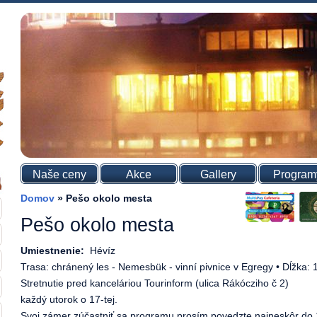
Naše ceny
Akce
Gallery
Program
Domov
»
Pešo okolo mesta
Pešo okolo mesta
Umiestnenie:
Hévíz
Trasa: chránený les - Nemesbük - vinní pivnice v Egregy • Dĺžka: 
Stretnutie pred kanceláriou Tourinform (ulica Rákócziho č 2)
každý utorok o 17-tej.
Svoj zámer zúčastniť sa programu prosím povedzte najneskôr do 1