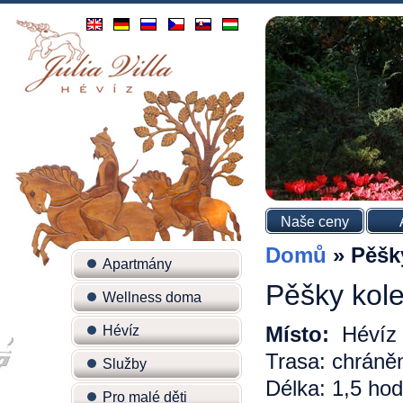
Naše ceny
Domů
»
Pěšk
Apartmány
Pěšky kol
Wellness doma
Místo:
Hévíz
Hévíz
Trasa: chráněn
Služby
Délka: 1,5 hod
Pro malé děti