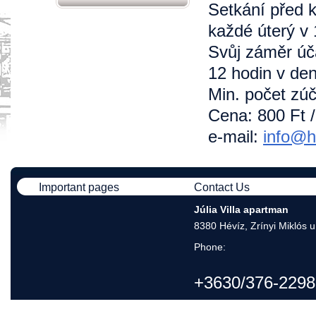
Setkání před k
každé úterý v 
Svůj záměr úč
12 hodin v den
Min. počet zú
Cena: 800 Ft 
e-mail:
info@h
Important pages
Contact Us
Júlia Villa apartman
8380 Hévíz, Zrínyi Miklós u
Phone:
+3630/376-2298