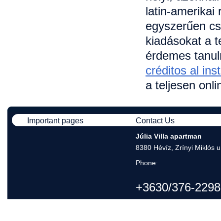
latin-amerikai
egyszerűen cs
kiadásokat a t
érdemes tanulm
créditos al ins
a teljesen onl
Important pages
Contact Us
Júlia Villa apartman
8380 Hévíz, Zrínyi Miklós u
Phone:
+3630/376-2298