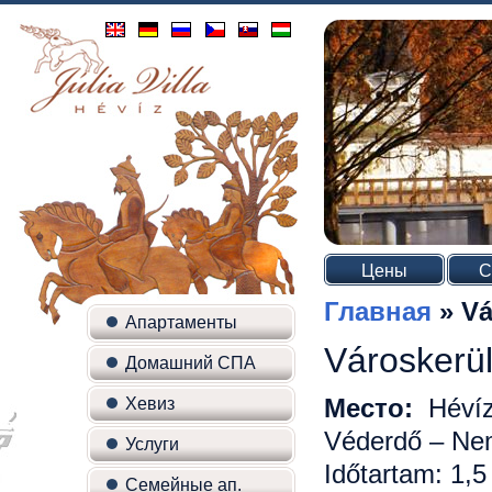
Цены
С
Главная
»
Vá
Апартаменты
Városkerül
Домашний СПА
Место:
Héví
Хевиз
Véderdő – Nem
Услуги
Időtartam: 1,5
Семейные ап.