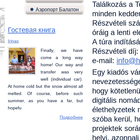
Találkozás a T
Аэропорт Балатон
minden kedden
Részvételi szá
Гостевая книга
óráig a lenti 
A túra indítás
Irinas
Галина, Алеся, Геннадий, Данила
Részvételi díj:
Finally, we have
отдыхали семьей с
come a long way
2 детьми в мае.все
e-mail:
info@h
home! Our way and
очень понравилось-
Egy kiadós vá
transfer was very
уютный двор с
well (individual car).
качелью и
nevezetességek
At home cold but the snow almost all
песочницей(дочь 4 лет это очень
hogy kötetlenü
melted. Of course, before such
порадовало).очень приятные и
digitális nom
summer, as you have a far, but
внимательные хозяева, дали круги
élethelyzetek 
hopefu
и талоны со скидкой для
szóba kerül, h
Подробнее
Подробнее
projektek sorá
helyi, azonnali