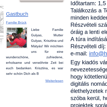
Időtartam: 1,5
Találkozás a T
Gastbuch
minden kedden
Familie Brück
Annabell und Marc
Részvételi szá
Liebe Familie
Vielen Dank für die
óráig a lenti 
Gulyas, Mutter
schöne Zeit die wir
A túra indítás
Gulyas, Krisztina und
hier vorbringen
Részvételi díj:
Mátyás! Wir möchten
durften. Es hat Spaß
uns für eine
gemacht Ungarn
e-mail:
info@h
wunderschöne, zufriedene,
kennenzulernen im so freundlicher
Egy kiadós vá
erholsame und verwöhnte Zeit bei
und melter Geschaft. Hoffentlich
nevezetességek
euch bedanken. Krisztina, es war
sehen wir uns mal wieder! Kim,
sehr schön Dich als B
Chiara,
hogy kötetlenü
Weiterlesen
Weiterlesen
digitális nom
élethelyzetek 
szóba kerül, h
projektek sorá