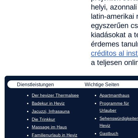
helyi, azonnali
latin-amerikai
egyszerűen cs
kiadásokat a t
érdemes tanulm
créditos al ins
a teljesen onl
Dienstleistungen
Wichtige Seiten
Der hevizer Thermalsee
Apartmanthaus
Badekur in Heviz
Programme für
Urlauber
Jacuzzi, Infrasauna
Sehenswürdigkeiten
Die Trinkkur
Heviz
Massage im Haus
Gastbuch
Familienurlaub in Heviz