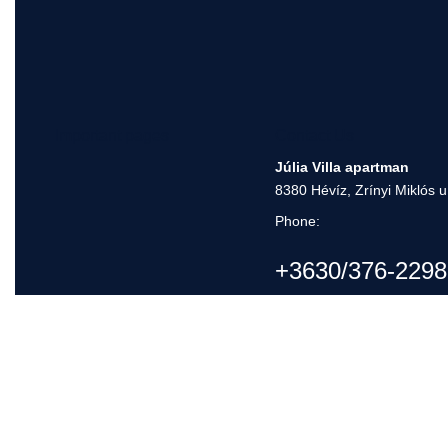
Important pages
Contact Us
Júlia Villa apartman
8380 Hévíz, Zrínyi Miklós u
Phone:
+3630/376-2298