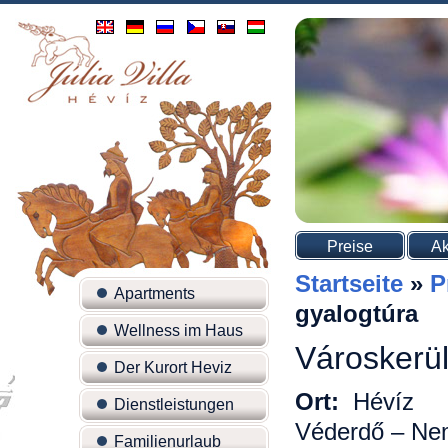
Preise
Ak
Startseite
»
P
Apartments
gyalogtúra
Wellness im Haus
Városkerül
Der Kurort Heviz
Ort:
Hévíz
Dienstleistungen
Véderdő – Nem
Familienurlaub