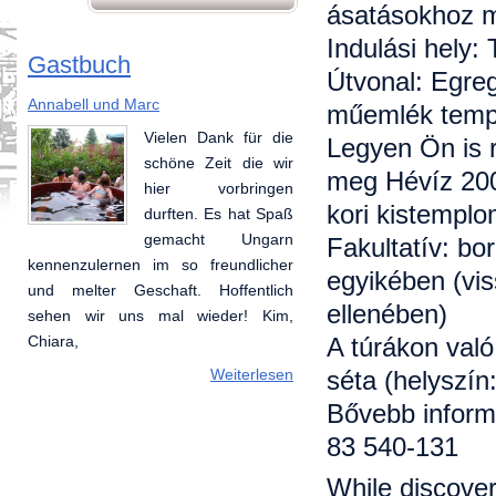
ásatásokhoz m
Indulási hely:
Gastbuch
Útvonal: Egreg
Annabell und Marc
műemlék tem
Vielen Dank für die
Legyen Ön is 
schöne Zeit die wir
meg Hévíz 200
hier vorbringen
kori kistemplo
durften. Es hat Spaß
gemacht Ungarn
Fakultatív: bo
kennenzulernen im so freundlicher
egyikében (vis
und melter Geschaft. Hoffentlich
ellenében)
sehen wir uns mal wieder! Kim,
A túrákon való
Chiara,
séta (helyszín
Weiterlesen
Bővebb informá
83 540-131
While discover