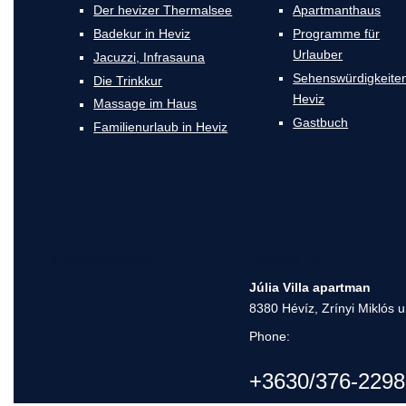
Der hevizer Thermalsee
Apartmanthaus
Badekur in Heviz
Programme für
Urlauber
Jacuzzi, Infrasauna
Sehenswürdigkeiten
Die Trinkkur
Heviz
Massage im Haus
Gastbuch
Familienurlaub in Heviz
Important pages
Contact Us
Júlia Villa apartman
8380 Hévíz, Zrínyi Miklós u
Phone:
+3630/376-2298