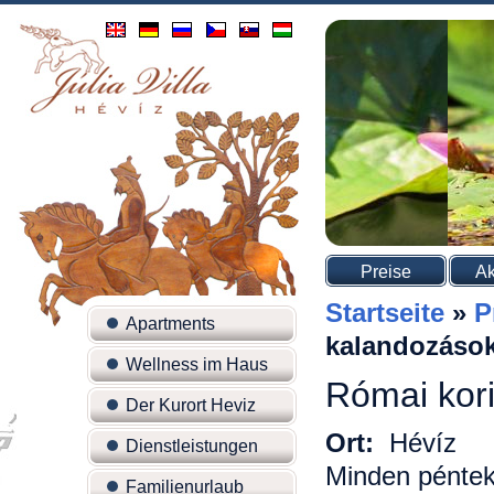
Preise
Ak
Startseite
»
P
Apartments
kalandozáso
Wellness im Haus
Római kor
Der Kurort Heviz
Ort:
Hévíz
Dienstleistungen
Minden pénteke
Familienurlaub