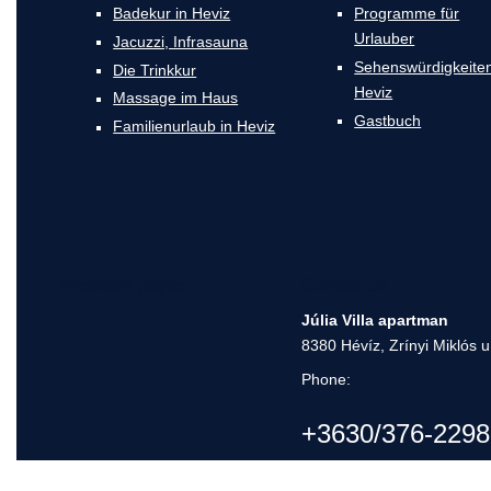
Badekur in Heviz
Programme für
Urlauber
Jacuzzi, Infrasauna
Sehenswürdigkeiten
Die Trinkkur
Heviz
Massage im Haus
Gastbuch
Familienurlaub in Heviz
Important pages
Contact Us
Júlia Villa apartman
8380 Hévíz, Zrínyi Miklós u
Phone:
+3630/376-2298