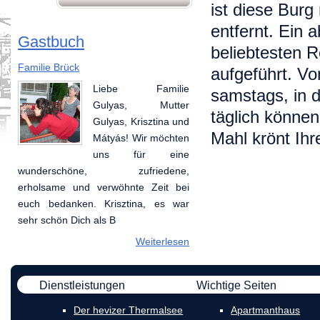
ist diese Burg
entfernt. Ein
Gastbuch
beliebtesten R
Familie Brück
Annabell und Marc
aufgeführt. Vo
Liebe Familie
Vielen Dank für die
samstags, in 
Gulyas, Mutter
schöne Zeit die wir
täglich können
Gulyas, Krisztina und
hier vorbringen
Mahl krönt Ih
Mátyás! Wir möchten
durften. Es hat Spaß
uns für eine
gemacht Ungarn
wunderschöne, zufriedene,
kennenzulernen im so freundlicher
erholsame und verwöhnte Zeit bei
und melter Geschaft. Hoffentlich
euch bedanken. Krisztina, es war
sehen wir uns mal wieder! Kim,
sehr schön Dich als B
Chiara,
Weiterlesen
Weiterlesen
Dienstleistungen
Wichtige Seiten
Der hevizer Thermalsee
Apartmanthaus