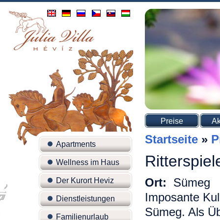
Preise
Ak
Startseite
»
P
Apartments
Ritterspie
Wellness im Haus
Ort:
Sümeg
Der Kurort Heviz
Imposante Kuli
Dienstleistungen
Sümeg. Als Üb
Familienurlaub